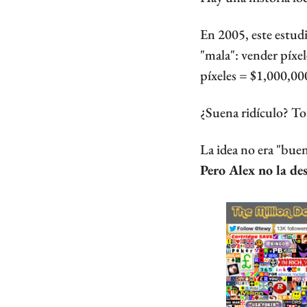
En 2005, este estud
"mala": vender píxe
píxeles = $1,000,00
¿Suena ridículo? To
Pero Alex no la de