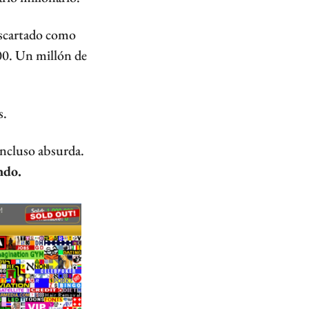
escartado como 
00. Un millón de 
s.
La idea no era "buena" en el sentido tradicional. Era rara, poco convencional, incluso absurda. 
ndo.