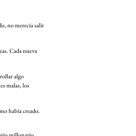
, no merecía salir 
eas. Cada nueva 
ollar algo 
s malas, los 
smo había creado.
rio millonario.