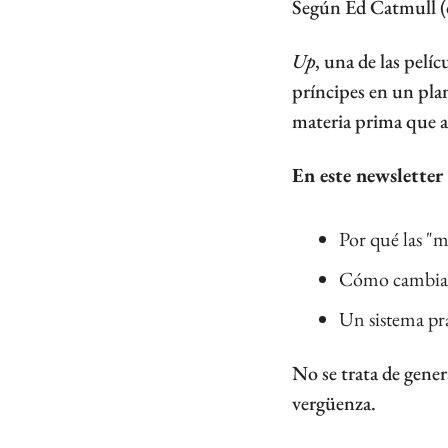
Según Ed Catmull (c
Up
, una de las pelí
príncipes en un plan
materia prima que al
En este newsletter
Por qué las "m
Cómo cambiar t
Un sistema prá
No se trata de genera
vergüenza.